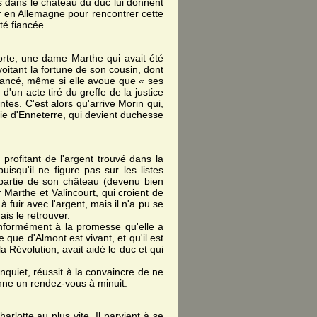
es dans le château du duc lui donnent
er en Allemagne pour rencontrer cette
été fiancée.
orte, une dame Marthe qui avait été
voitant la fortune de son cousin, dont
 fiancé, même si elle avoue que « ses
d'un acte tiré du greffe de la justice
es. C'est alors qu'arrive Morin qui,
ie d'Enneterre, qui devient duchesse
profitant de l'argent trouvé dans la
uisqu'il ne figure pas sur les listes
e partie de son château (devenu bien
arthe et Valincourt, qui croient de
 fuir avec l'argent, mais il n'a pu se
ais le retrouver.
Conformément à la promesse qu'elle a
e que d'Almont est vivant, et qu'il est
a Révolution, avait aidé le duc et qui
nquiet, réussit à la convaincre de ne
donne un rendez-vous à minuit.
rlotte au plus vite. Il parvient à se