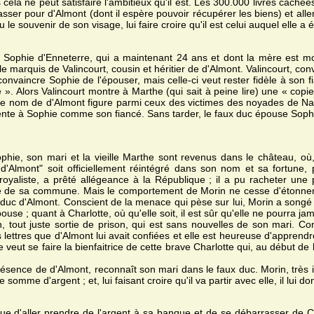
 cela ne peut satisfaire l'ambitieux qu'il est. Les 300.000 livres caché
asser pour d'Almont (dont il espère pouvoir récupérer les biens) et all
 le souvenir de son visage, lui faire croire qu'il est celui auquel elle a 
és Sophie d'Enneterre, qui a maintenant 24 ans et dont la mère est m
 le marquis de Valincourt, cousin et héritier de d'Almont. Valincourt, con
onvaincre Sophie de l'épouser, mais celle-ci veut rester fidèle à son
». Alors Valincourt montre à Marthe (qui sait à peine lire) une « copie 
 le nom de d'Almont figure parmi ceux des victimes des noyades de Nant
sente à Sophie comme son fiancé. Sans tarder, le faux duc épouse Soph
hie, son mari et la vieille Marthe sont revenus dans le château, où, 
d'Almont" soit officiellement réintégré dans son nom et sa fortune, p
e royaliste, a prêté allégeance à la République ; il a pu racheter un
 de sa commune. Mais le comportement de Morin ne cesse d'étonner M
 duc d'Almont. Conscient de la menace qui pèse sur lui, Morin a songé à
se ; quant à Charlotte, où qu'elle soit, il est sûr qu'elle ne pourra jam
in, tout juste sortie de prison, qui est sans nouvelles de son mari. 
s lettres que d'Almont lui avait confiées et elle est heureuse d'apprendr
eut se faire la bienfaitrice de cette brave Charlotte qui, au début de l
ésence de d'Almont, reconnaît son mari dans le faux duc. Morin, très i
 somme d'argent ; et, lui faisant croire qu'il va partir avec elle, il lui 
 que d'aller prendre de l'argent à sa banque et de se débarrasser de Cha