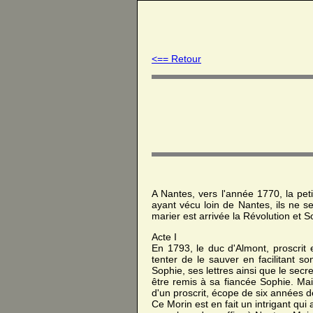
<== Retour
A Nantes, vers l'année 1770, la pet
ayant vécu loin de Nantes, ils ne s
marier est arrivée la Révolution et S
Acte I
En 1793, le duc d'Almont, proscrit 
tenter de le sauver en facilitant so
Sophie, ses lettres ainsi que le secre
être remis à sa fiancée Sophie. Mai
d'un proscrit, écope de six années de
Ce Morin est en fait un intrigant qui a