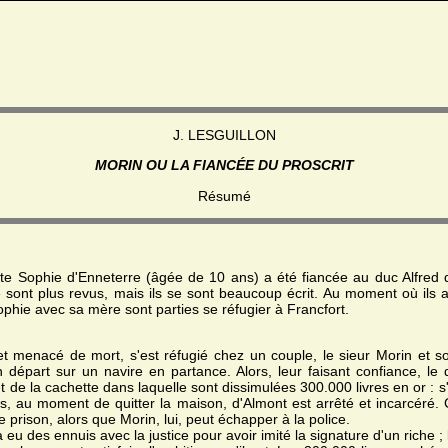
J. LESGUILLON
MORIN OU LA FIANCÉE DU PROSCRIT
Résumé
ite Sophie d'Enneterre (âgée de 10 ans) a été fiancée au duc Alfred 
e sont plus revus, mais ils se sont beaucoup écrit. Au moment où ils a
ophie avec sa mère sont parties se réfugier à Francfort.
et menacé de mort, s'est réfugié chez un couple, le sieur Morin et s
n départ sur un navire en partance. Alors, leur faisant confiance, le 
t de la cachette dans laquelle sont dissimulées 300.000 livres en or : s'il
s, au moment de quitter la maison, d'Almont est arrêté et incarcéré. C
 prison, alors que Morin, lui, peut échapper à la police.
 eu des ennuis avec la justice pour avoir imité la signature d'un riche ; l