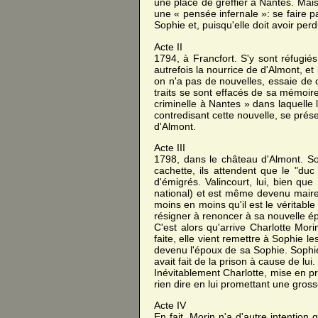
une place de greffier à Nantes. Mais
une « pensée infernale »: se faire p
Sophie et, puisqu'elle doit avoir perdu
Acte II
1794, à Francfort. S'y sont réfugi
autrefois la nourrice de d'Almont, et
on n'a pas de nouvelles, essaie de c
traits se sont effacés de sa mémoire 
criminelle à Nantes » dans laquelle
contredisant cette nouvelle, se pré
d'Almont.
Acte III
1798, dans le château d'Almont. Sop
cachette, ils attendent que le "duc 
d'émigrés. Valincourt, lui, bien qu
national) et est même devenu maire
moins en moins qu'il est le véritable
résigner à renoncer à sa nouvelle épou
C'est alors qu'arrive Charlotte Mor
faite, elle vient remettre à Sophie le
devenu l'époux de sa Sophie. Sophie v
avait fait de la prison à cause de lui.
Inévitablement Charlotte, mise en pr
rien dire en lui promettant une grosse
Acte IV
En fait, Morin n'a d'autre intention