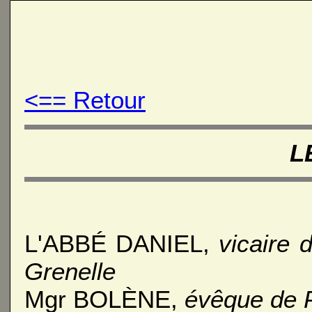
<== Retour
L
L'ABBÉ DANIEL,
vicaire 
Grenelle
Mgr BOLÈNE,
évêque de P