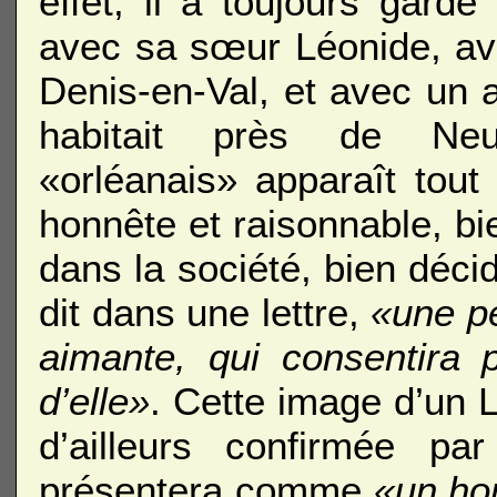
effet, il a toujours gard
avec sa sœur Léonide, ave
Denis-en-Val, et avec un a
habitait près de Neuv
«orléanais» apparaît tou
honnête et raisonnable, bi
dans la société, bien déci
dit dans une lettre,
«une p
aimante, qui consentira 
d’elle»
. Cette image d’un L
d’ailleurs confirmée pa
présentera comme
«un ho