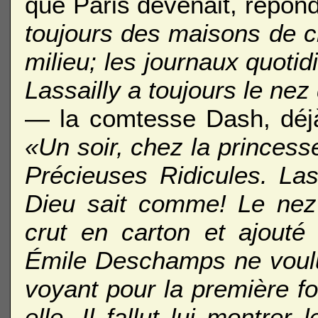
que Paris devenait, répondi
toujours des maisons de 
milieu; les journaux quotid
Lassailly a toujours le nez
— la comtesse Dash, déjà
«Un soir, chez la princess
Précieuses Ridicules. Lass
Dieu sait comme! Le nez é
crut en carton et ajouté
Émile Deschamps ne voulut
voyant pour la première foi
elle. Il fallut lui montrer