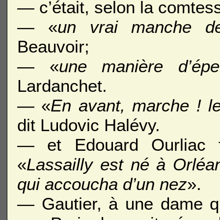
— c’était, selon la comtes
— «
un vrai manche de
Beauvoir;
— «
une manière d’épe
Lardanchet.
— «
En avant, marche ! le 
dit Ludovic Halévy.
— et Edouard Ourliac fa
«
Lassailly est né à Orlé
qui accoucha d’un nez
».
— Gautier, à une dame qu