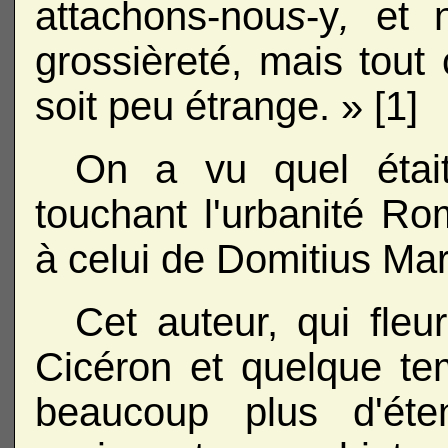
attachons-nou
s
-y
,
et 
grossièreté, mais tout 
soit peu étrange. » [1]
On a vu quel était
touchant l'urbanité R
à celui de Domitius Ma
Cet auteur, qui fleu
Cicéron et quelque te
beaucoup plus d'éte