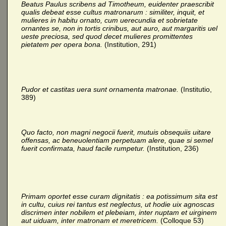
Beatus Paulus scribens ad Timotheum, euidenter praescribit
qualis debeat esse cultus matronarum : similiter, inquit, et
mulieres in habitu ornato, cum uerecundia et sobrietate
ornantes se, non in tortis crinibus, aut auro, aut margaritis uel
ueste preciosa, sed quod decet mulieres promittentes
pietatem per opera bona.
(Institution, 291)
Pudor et castitas uera sunt ornamenta matronae.
(Institutio,
389)
Quo facto, non magni negocii fuerit, mutuis obsequiis uitare
offensas, ac beneuolentiam perpetuam alere, quae si semel
fuerit confirmata, haud facile rumpetur.
(Institution, 236)
Primam oportet esse curam dignitatis : ea potissimum sita est
in cultu, cuius rei tantus est neglectus, ut hodie uix agnoscas
discrimen inter nobilem et plebeiam, inter nuptam et uirginem
aut uiduam, inter matronam et meretricem.
(Colloque 53)