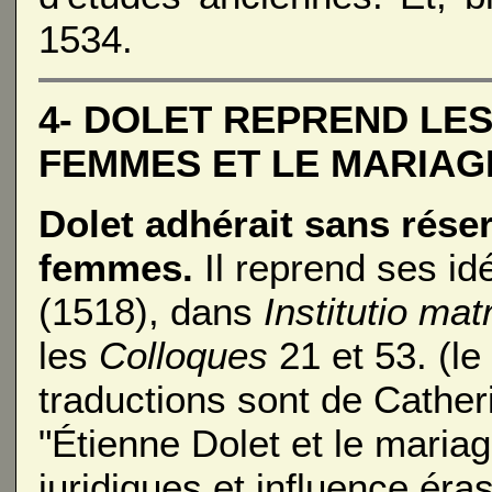
1534.
4- DOLET REPREND LES
FEMMES ET LE MARIAG
Dolet adhérait sans rése
femmes.
Il reprend ses i
(1518), dans
Institutio mat
les
Colloques
21 et 53. (le
traductions sont de Cathe
"Étienne Dolet et le maria
juridiques et influence ér