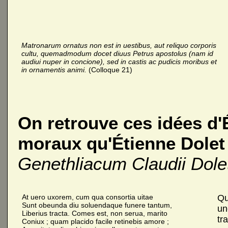
Matronarum ornatus non est in uestibus, aut reliquo corporis
cultu, quemadmodum docet diuus Petrus apostolus (nam id
audiui nuper in concione), sed in castis ac pudicis moribus et
in ornamentis animi.
(Colloque 21)
On retrouve ces idées d
moraux qu'Étienne Dolet d
Genethliacum Claudii Dolet
At uero uxorem, cum qua consortia uitae
Qu
Sunt obeunda diu soluendaque funere tantum,
un
Liberius tracta. Comes est, non serua, marito
tr
Coniux ; quam placido facile retinebis amore ;