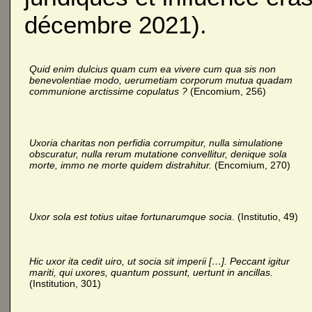
décembre 2021).
Quid enim dulcius quam cum ea vivere cum qua sis non
benevolentiae modo, uerumetiam corporum mutua quadam
communione arctissime copulatus ?
(Encomium, 256)
Uxoria charitas non perfidia corrumpitur, nulla simulatione
obscuratur, nulla rerum mutatione convellitur, denique sola
morte, immo ne morte quidem distrahitur.
(Encomium, 270)
Uxor sola est totius uitae fortunarumque socia
. (Institutio, 49)
Hic uxor ita cedit uiro, ut socia sit imperii […]. Peccant igitur
mariti, qui uxores, quantum possunt, uertunt in ancillas.
(Institution, 301)