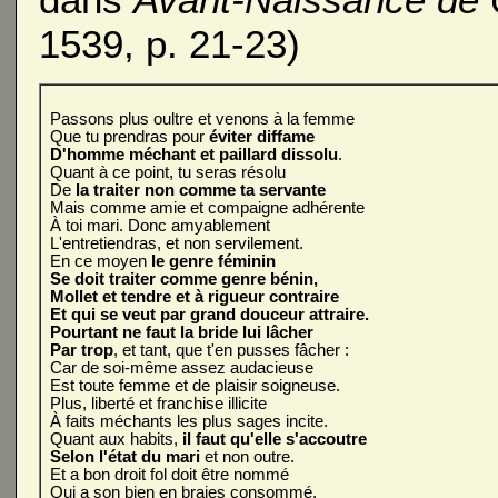
1539, p. 21-23)
Passons plus oultre et venons à la femme
Que tu prendras pour
éviter diffame
D'homme méchant et paillard dissolu
.
Quant à ce point, tu seras résolu
De
la traiter non comme ta servante
Mais comme amie et compaigne adhérente
À toi mari. Donc amyablement
L'entretiendras, et non servilement.
En ce moyen
le genre féminin
Se doit traiter comme genre bénin,
Mollet et tendre et à rigueur contraire
Et qui se veut par grand douceur attraire.
Pourtant ne faut la bride lui lâcher
Par trop
, et tant, que t'en pusses fâcher :
Car de soi-même assez audacieuse
Est toute femme et de plaisir soigneuse.
Plus, liberté et franchise illicite
À faits méchants les plus sages incite.
Quant aux habits,
il faut qu'elle s'accoutre
Selon l'état du mari
et non outre.
Et a bon droit fol doit être nommé
Qui a son bien en braies consommé,