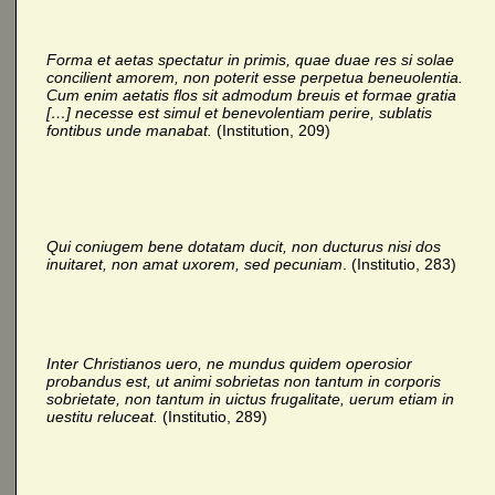
Forma et aetas spectatur in primis, quae duae res si solae
concilient amorem, non poterit esse perpetua beneuolentia.
Cum enim aetatis flos sit admodum breuis et formae gratia
[…] necesse est simul et benevolentiam perire, sublatis
fontibus unde manabat.
(Institution, 209)
Qui coniugem bene dotatam ducit, non ducturus nisi dos
inuitaret, non amat uxorem, sed pecuniam
. (Institutio, 283)
Inter Christianos uero, ne mundus quidem operosior
probandus est, ut animi sobrietas non tantum in corporis
sobrietate, non tantum in uictus frugalitate, uerum etiam in
uestitu reluceat.
(Institutio, 289)