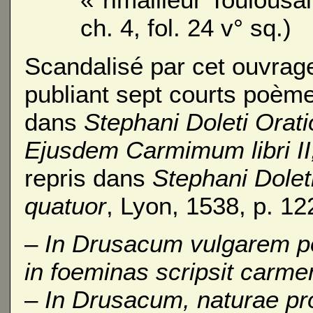
ch. 4, fol. 24 v° sq.)
Scandalisé par cet ouvrage
publiant sept courts poème
dans
Stephani Doleti Orat
Ejusdem Carmimum libri II
repris dans
Stephani Doleti
quatuor
, Lyon, 1538, p. 12
–
In Drusacum vulgarem p
in foeminas scripsit carme
–
In Drusacum, naturae p