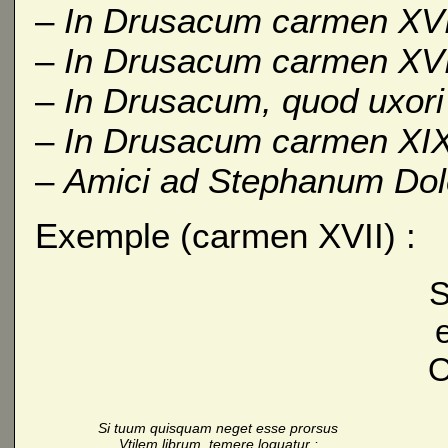
–
In Drusacum carmen XV
–
In Drusacum carmen XVI
–
In Drusacum, quod uxori
–
In Drusacum carmen XI
–
Amici ad Stephanum Do
Exemple (carmen XVII) :
S
e
O
Si tuum quisquam neget esse prorsus
Vtilem librum, temere loquatur :