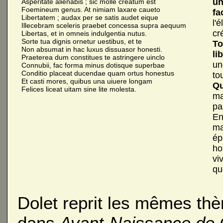
un
Asperitate alienabis ; sic molle creatum est
Foemineum genus. At nimiam laxare caueto
fa
Libertatem ; audax per se satis audet eique
l'
Illecebram sceleris praebet concessa supra aequum
cr
Libertas, et in omneis indulgentia nutus.
Sorte tua dignis ornetur uestibus, et te
To
Non absumat in hac luxus dissuasor honesti.
li
Praeterea dum constitues te astringere uinclo
un
Connubii, fac forma minus dotisque superbae
Conditio placeat ducendae quam ortus honestus
to
Et casti mores, quibus una uiuere longam
Qu
Felices liceat uitam sine lite molesta.
ma
pa
En
ma
ép
ho
vi
qu
Dolet reprit les mêmes thèm
dans
Avant-Naissance de 