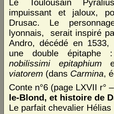
Le Toulousain Pyraliu
impuissant et jaloux, po
Drusac. Le personnag
lyonnais, serait inspiré p
Andro, décédé en 1533, 
une double épitaphe
nobilissimi epitaphium
e
viatorem
(dans
Carmina
, 
Conte n°6 (page LXVII r° –
le-Blond, et histoire de 
Le parfait chevalier Hélia