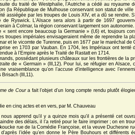
 suite du traité de Westphalie, l'Autriche a cédé au royaume d
ion (la République de Mulhouse conservant son statut de ville 
été assiégée par les troupes de Louis XIV, et a dû se rendre. 
té de Ryswick. L'Alsace sera alors à partir de 1697 gouvern
verain à Colmar, la région conservant largement son autonomie.
 « sent encore beaucoup la Germanie » (I,6) et, toujours convo
 Les troupes impériales envisageraient même de reprendre la pla
mar et le vicomte de Turenne, puis en 1677 par le maréchal de C
 prise en 1703 par Vauban. En 1704, les Impériaux ont tenté de 
rendue à l'Empire après le Traité de Rastatt en 1714.
mands, possédant plusieurs châteaux sur les frontières de la pro
 traite de « Germain » (III,12). Pour lui, se réfugier en Alsace, c
ine vraisemblance qu'on l'accuse d'intelligence avec l'ennemi 
Brisach (III,11).
me de Cour
a fait l'objet d'un long compte rendu plutôt élogi
ie en cinq actes et en vers, par M. Chauveau
, nous apprend qu'il y a quinze mois qu'il a présenté cet ou
aindre des délais, il l'a retiré pour le faire imprimer ; on en t
koucke rue de la Comédie Françoise, et la veuve Duchesne r
d'après l'idée qu'en donne le Père Bouhours et différents éc