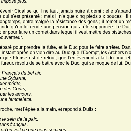
n impose plus.
venir Cidalise qu'il ne faut jamais nuire à demi ; elle s'aban
s qui s'est présenté ; mais il n'a que cinq pieds six pouces : i
longtemps, entre,malgré la résistance des gens ; il remet un m
ande qu'on lui rende une pension qui a été supprimée. Le Duc l
er pour faire un cornet dans lequel il veut mettre des pistaches ;
Gouverneur.
éparé pour prendre la fuite, et le Duc pour le faire arrêter. D
instant après on vien dire au Duc que l'Exempt, les Archers n'on
r que Florise est de retour, que l'enlèvement a fait du bruit e
c fureur, résolu de se battre avec le Duc, qui se moque de lui. Du
Français du bel air.
une Sybarite,
mier mérite,
ste des Cours,
par les amours,
 une femmelette.
proche, met l'épée à la main, et répond à Dulis :
 le sein de la paix,
sans français.
 qu'on voit ce que nous sommes ;