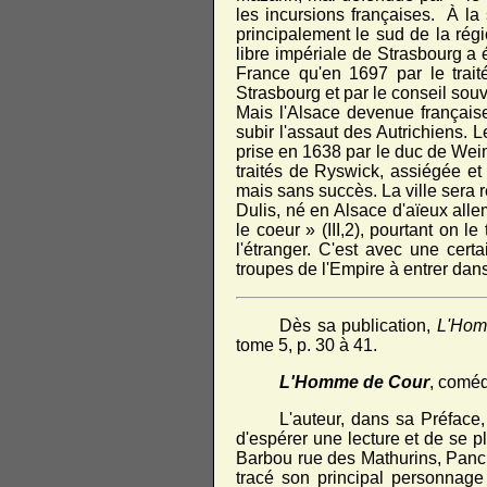
les incursions françaises. À la
principalement le sud de la rég
libre impériale de Strasbourg a 
France qu'en 1697 par le trai
Strasbourg et par le conseil sou
Mais l'Alsace devenue française
subir l'assaut des Autrichiens.
prise en 1638 par le duc de Wei
traités de Ryswick, assiégée et
mais sans succès. La ville sera 
Dulis, né en Alsace d'aïeux alle
le coeur » (III,2), pourtant on le
l'étranger. C'est avec une certa
troupes de l'Empire à entrer dans 
Dès sa publication,
L'Hom
tome 5, p. 30 à 41.
L'Homme de Cour
, coméd
L'auteur, dans sa Préface
d'espérer une lecture et de se pl
Barbou rue des Mathurins, Panc
tracé son principal personnage 