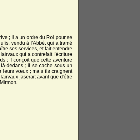
rive ; il a un ordre du Roi pour se
 Dulis, vendu à l'Abbé, qui a tramé
re ses services, et fait entendre
lairvaux qui a contrefait l'écriture
s ; il conçoit que cette aventure
e là-dedans ; il se cache sous un
e leurs vœux ; mais ils craignent
lairvaux jaserait avant que d'être
 Mirmon.