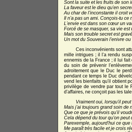
Sont la suite et les fruits de son
La faveur est le dieu qu'en secre
Au char de l'inconstante il croit v
Il n'a pas un ami. Conçois-tu ce 
L'envie est dans son cœur un vau
Forcé de se masquer, sa vie es
Mais son trouble secret est gravé
Un mot du Souverain l'enivre ou 
Ces inconvénients sont atta
mille intrigues ; il l'a rendu su
ennemis de la France ; il lui fait
du soin de prévenir l'enlèvemen
adroitement que le Duc le perd,
pendant ce temps le Duc développ
vend les bienfaits qu'il obtient p
privilège de vendre par tout l
d'affaires, ne conçoit pas les tal
Vraiment oui, lorsqu'il peu
Mais j'ai toujours grand soin de
Que ce que je prévois qu'il voud
Cela dépend du tour qu'on peut
Parexemple, aujourd'hui ce que
Me paraît très facile et je crois ré