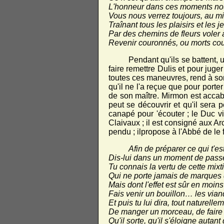
L'honneur dans ces moments no
Vous nous verrez toujours, au m
Traînant tous les plaisirs et les 
Par des chemins de fleurs voler à 
Revenir couronnés, ou morts couv
Pendant qu'ils se battent, u
faire remettre Dulis et pour juger
toutes ces maneuvres, rend à son
qu'il ne l'a reçue que pour porter 
de son maître. Mirmon est accabl
peut se découvrir et qu'il sera 
canapé pour 'écouter ; le Duc vie
Claivaux ; il est consigné aux Ar
pendu ; ilpropose à l'Abbé de le
Afin de préparer ce qui t'es
Dis-lui dans un moment de passer
Tu connais la vertu de cette mixt
Qui ne porte jamais de marques
Mais dont l'effet est sûr en moin
Fais venir un bouillon… les vian
Et puis tu lui dira, tout naturelle
De manger un morceau, de fair
Qu'il sorte, qu'il s'éloigne autant 