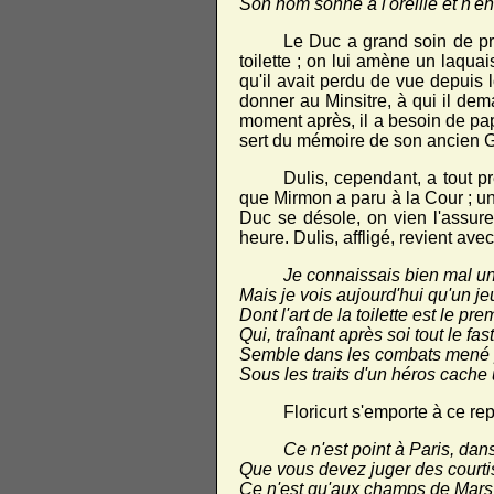
Son nom sonne à l'oreille et n'e
Le Duc a grand soin de pré
toilette ; on lui amène un laquai
qu'il avait perdu de vue depuis 
donner au Minsitre, à qui il dem
moment après, il a besoin de papi
sert du mémoire de son ancien 
Dulis, cependant, a tout pr
que Mirmon a paru à la Cour ; un 
Duc se désole, on vien l'assure
heure. Dulis, affligé, revient ave
Je connaissais bien mal un 
Mais je vois aujourd'hui qu'un je
Dont l'art de la toilette est le pre
Qui, traînant après soi tout le fa
Semble dans les combats mené 
Sous les traits d'un héros cache
Floricurt s'emporte à ce re
Ce n'est point à Paris, dans
Que vous devez juger des courti
Ce n'est qu'aux champs de Mars