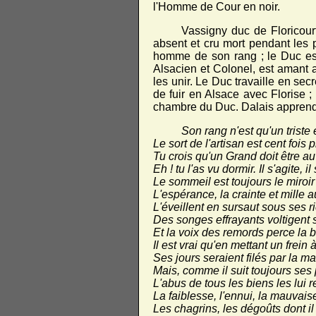
l'Homme de Cour en noir.
Vassigny duc de Floricou
absent et cru mort pendant les p
homme de son rang ; le Duc est
Alsacien et Colonel, est amant a
les unir. Le Duc travaille en sec
de fuir en Alsace avec Florise ; 
chambre du Duc. Dalais apprend c
Son rang n'est qu'un triste
Le sort de l'artisan est cent fois
Tu crois qu'un Grand doit être
Eh ! tu l'as vu dormir. Il s'agite, il 
Le sommeil est toujours le miroir 
L'espérance, la crainte et mille 
L'éveillent en sursaut sous ses r
Des songes effrayants voltigent s
Et la voix des remords perce la b
Il est vrai qu'en mettant un frein 
Ses jours seraient filés par la ma
Mais, comme il suit toujours ses
L'abus de tous les biens les lui r
La faiblesse, l'ennui, la mauvais
Les chagrins, les dégoûts dont il 