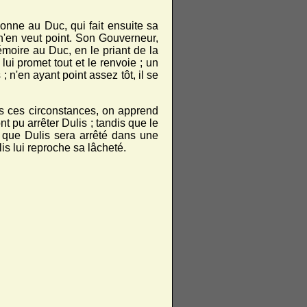
donne au Duc, qui fait ensuite sa
l n'en veut point. Son Gouverneur,
émoire au Duc, en le priant de la
ui promet tout et le renvoie ; un
 n'en ayant point assez tôt, il se
ans ces circonstances, on apprend
t pu arrêter Dulis ; tandis que le
t que Dulis sera arrêté dans une
lis lui reproche sa lâcheté.