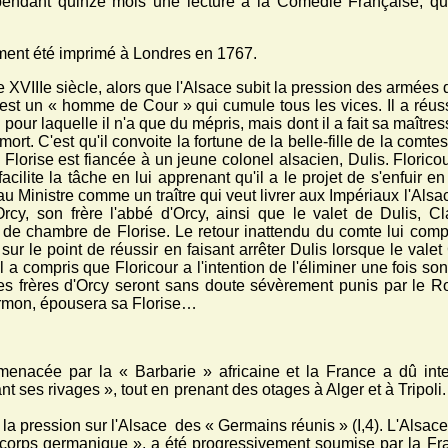
pendant quinze mois une lecture à la Comédie Française, qui é
ement été imprimé à Londres en 1767.
 XVIIIe siècle, alors que l'Alsace subit la pression des armées d
est un « homme de Cour » qui cumule tous les vices. Il a réussi 
our laquelle il n'a que du mépris, mais dont il a fait sa maître
. C'est qu'il convoite la fortune de la belle-fille de la comtesse
lorise est fiancée à un jeune colonel alsacien, Dulis. Floricour
 facilite la tâche en lui apprenant qu'il a le projet de s'enfuir 
u Ministre comme un traître qui veut livrer aux Impériaux l'Alsa
rcy, son frère l'abbé d'Orcy, ainsi que le valet de Dulis, Cl
de chambre de Florise. Le retour inattendu du comte lui compl
 sur le point de réussir en faisant arrêter Dulis lorsque le vale
l a compris que Floricour a l'intention de l'éliminer une fois son 
les frères d'Orcy seront sans doute sévèrement punis par le Ro
irmon, épousera sa Florise…
enacée par la « Barbarie » africaine et la France a dû inte
ant ses rivages », tout en prenant des otages à Alger et à Tripol
à la pression sur l'Alsace des « Germains réunis » (I,4). L'Alsac
 corps germanique », a été progressivement soumise par la Fr