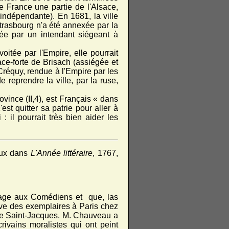
e France une partie de l'Alsace,
indépendante). En 1681, la ville
Strasbourg n'a été annexée par la
ée par un intendant siégeant à
itée par l'Empire, elle pourrait
ce-forte de Brisach (assiégée et
réquy, rendue à l'Empire par les
reprendre la ville, par la ruse,
vince (II,4), est Français « dans
'est quitter sa patrie pour aller à
: il pourrait très bien aider les
eux dans
L'Année littéraire
, 1767,
vrage aux Comédiens et que, las
rouve des exemplaires à Paris chez
ue Saint-Jacques. M. Chauveau a
rivains moralistes qui ont peint