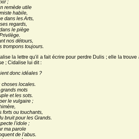
xir ;
n remède utile
miste habile,
ue dans les Arts,
ses regards,
 dans le piège
Privilège.
nt nos détours,
es trompons toujours.
e la lettre qu'il a fait écrire pour perdre Dulis ; elle la trouv
 ; Cidalise lui dit :
aient donc idéales ?
s choses locales.
e grands mots
ple et les sots.
er le vulgaire ;
chimère,
s forts ou touchants,
du bruit pour les Grands.
ecte l'idole ;
ur ma parole
quent de l'abus.