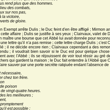
us rend plus que des hommes.
ilieu des combats,
jeux sur nos pas,
la victoire,
erts de gloire.
n Exempt arrête Dulis ; le Duc feint d'en être affligé ; Mirmon ar
 cette affaire ; Dulis se justifie à ses yeux ; Clairvaux, valet de
 maître une bourse que cet Abbé lui avait donnée pour reconnaît
une lettre qu'il n'a pas remise ; cette lettre charge Dulis ; c'est C
é ; il ne décide encore rien ; Clairvaux cependant a des remord
pendu ; il voudrait bien savoir si le Duc est pour qielque chos
nt avec l'Abbé ; ils se réjouissent de voir tout réssir au gré d
chers qui gardent la maison ; le Duc fait entendre à l'Abbé que C
 faire sauver par une porte secrète ratqiuée endant l'absence de
t nécessaire,
 chez ton frère.
ion
 de poison
s de vingt-quatre heures.
des les meilleures ;
ment,
e promptement
qu'il est possible :