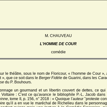
M. CHAUVEAU
L'HOMME DE COUR
comédie
r le théâtre, sous le nom de Floricour, « l'homme de Cour », a
 », que ce soit dans le
Berger Fidèle
de Guarini, dans les
Cara
ise
du P. Bouhours.
rsonnage un gourmand et un libertin couvert de dettes, ce qu
 Voltaire : C'est ce qu'avance le bibliophile P.-L. Jacob dans
einne
, tome II, p. 156, n° 2018 : « Quoique l'auteur "proteste con
roire qu'il a en vue le maréchal de Richelieu dans le personna