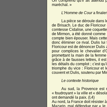
On comprend qu'il ait attendu 
maréchal. »
L'Homme de Cour
a final
La pièce se déroule dans le
de Brisach. Le duc de Floricour 
comtesse Cidalise, une coquette p
de Mirmon, a été donné comme mort
compte bien épouser. Mais cette F
donc éliminer ce rival. Dulis lui
Floricour est de dénoncer Dulis a
pour complices le chevalier d'O
promettant la main de la femme 
grâce à de fausses lettres, il est
les détails du complot ; c'est qu'i
triomphe du vice : Floricour et 
couvent et Dulis, soutenu par M
Le contexte historique
Au sud, la Provence est m
« foudroyant » la ville et « désol
ont demandé la paix. (I,4)
Au nord, la France doit résister 
Mazarin, mal défendue par « le