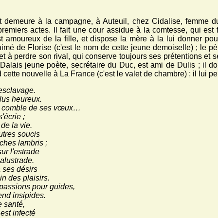
rt demeure à la campagne, à Auteuil, chez Cidalise, femme 
remiers actes. Il fait une cour assidue à la comtesse, qui est 
 amoureux de la fille, et dispose la mère à la lui donner pou
imé de Florise (c'est le nom de cette jeune demoiselle) ; le pèr
ret à perdre son rival, qui conserve toujours ses prétentions et
Dalais jeune poète, secrétaire du Duc, est ami de Dulis ; il doi
ette nouvelle à La France (c'est le valet de chambre) ; il lui p
 esclavage.
 plus heureux.
 au comble de ses vœux…
s'écrie ;
de la vie.
autres soucis
iches lambris ;
ur l'estrade
alustrade.
à ses désirs
in des plaisirs.
 passions pour guides,
end insipides.
e santé,
est infecté