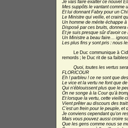
Je vais faire exalter ce nouvel Éli
Mes suppôts le vantant comme u
Et lui donnant Fabry pour un Chi
Le Ministre qui veille, et craint q
Un homme de mérite échappe à 
Disposé par ces bruits, donnera
Et je suis presque sûr d'avoir ce 
Un Ministre a beau faire… ignora
Les plus fins y sont pris : nous l
Le Duc communique à Cidalis
remords ; le Duc rit de sa faiblesse
Quoi, toutes les vertus ser
FLORICOUR
Eh ! parbleu ! ce ne sont que de
Le vice et la vertu ne font que d
Qui n'éblouissent plus que le peu
On ne songe à la Cour qu'à tromp
Et lorsque la vertu, cette vieille 
Vient prêter au discours des trait
C'est un frein pour le peuple, et 
Je conviens cependant qu'on resp
Mais vous pouvez aussi croire s
Que les gens comme nous se mo