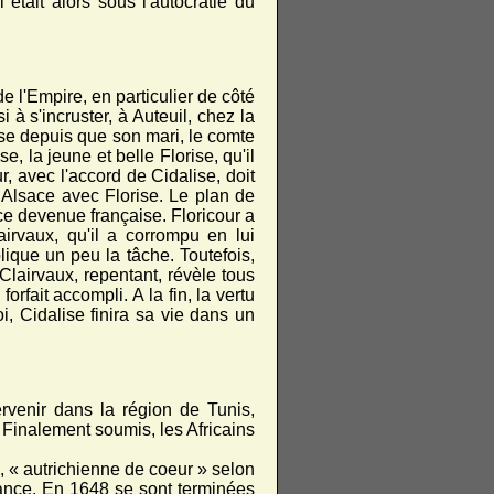
tait alors sous l'autocratie du
e l'Empire, en particulier de côté
à s'incruster, à Auteuil, chez la
sse depuis que son mari, le comte
, la jeune et belle Florise, qu'il
, avec l'accord de Cidalise, doit
en Alsace avec Florise. Le plan de
ce devenue française. Floricour a
airvaux, qu'il a corrompu en lui
ique un peu la tâche. Toutefois,
t Clairvaux, repentant, révèle tous
forfait accompli. A la fin, la vertu
i, Cidalise finira sa vie dans un
rvenir dans la région de Tunis,
i. Finalement soumis, les Africains
e, « autrichienne de coeur » selon
ance. En 1648 se sont terminées