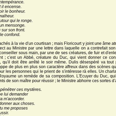
 intempérance.
t il encense.
oir le bonheur.
malheur.
tour qui le ronge.
t un mensonge.
 sur son front.
le confond.
chés à la vie d'un courtisan ; mais Floricourt y joint une âme atr
spect au Ministre par une lettre dans laquelle on a contrefait so
 conseiller sous main, par une de ses créatures, de fuir et d'enl
t ; c'est un Abbé, créature du Duc, qui vient donner ce consei
 qu'il doit être arrêté le soir même. Dulis désespéré va tout p
e de plus en plus son caractère affreux dans des scènes qui ne
our les personnes qui le prient de s'intéresse rà elles. Un charl
e Royaume un remède de sa composition. L'Ecuyer du Duc, qui e
ents de son maître pour réussir ; le Ministre abhorre ces sortes d'
t pénétrer ces mystères.
 ne lui demander
ra m'accorder.
 donner aux choses.
 tu me proposes
ussir.