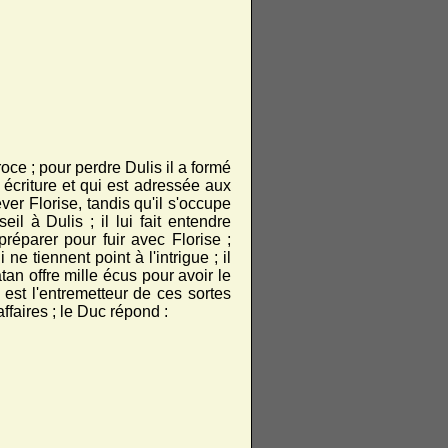
oce ; pour perdre Dulis il a formé
n écriture et qui est adressée aux
ever Florise, tandis qu'il s'occupe
l à Dulis ; il lui fait entendre
réparer pour fuir avec Florise ;
 tiennent point à l'intrigue ; il
atan offre mille écus pour avoir le
st l'entremetteur de ces sortes
affaires ; le Duc répond :