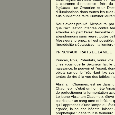
la couronne d'innocence ; frère du
légitimes
; un Oratorien et un Doctr
d'illuminations dans toutes les ru
s'ils oublient de faire illuminer leurs
Nous avons prouvé, Messieurs, par t
que l'accusation intentée contre A
attendre en paix l'arrêt favorable 
abandonnons sans regret toutes cell
Messieurs, prenez, s'il est possibl
l'incrédulité s'épaississe : la lumière
PRINCIPAUX TRAITS DE LA VIE 
Princes, Rois, Potentats, voilez vos
chez vous que le Seigneur fait le c
naissance, le pouvoir et l'esprit, do
objets sur qui le Très-Haut fixe se
tentés de rire à la vue des faibles i
Abraham Chaumeix est né dans un 
Chaumeix ; c'était un honnête Vinaigr
de perfectionner la fermentation acid
Le jeune Abraham Cbaumeix, élevé et 
esprits par un sang acre et brûlant q
qu'il approchait d'une lampe qui éta
égarée, la bouche béante, laisser 
prophétique : dans tout le faubourg 