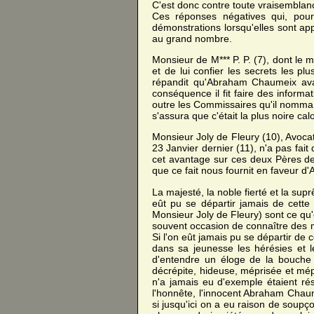
C'est donc contre toute vraisemblan
Ces réponses négatives qui, pour
démonstrations lorsqu'elles sont ap
au grand nombre.
Monsieur de M*** P. P. (7), dont le 
et de lui confier les secrets les p
répandit qu'Abraham Chaumeix avait 
conséquence il fit faire des inform
outre les Commissaires qu'il nomma p
s'assura que c'était la plus noire 
Monsieur Joly de Fleury (10), Avoca
23 Janvier dernier (11), n'a pas fai
cet avantage sur ces deux Pères de 
que ce fait nous fournit en faveur 
La majesté, la noble fierté et la sup
eût pu se départir jamais de cette 
Monsieur Joly de Fleury) sont ce qu
souvent occasion de connaître des mê
Si l'on eût jamais pu se départir de 
dans sa jeunesse les hérésies et le
d'entendre un éloge de la bouche d
décrépite, hideuse, méprisée et mép
n'a jamais eu d'exemple étaient ré
l'honnête, l'innocent Abraham Chau
si jusqu'ici on a eu raison de soupç