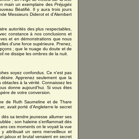
n en main un exemplaire des
Préjugés
veau Béatifié. Il y aura trois jours
nde Messieurs Diderot et d'Alembert
tre autorités des plus respectables,
avec constance à nos conclusions et
reuves et en démonstrations que nous
lles d'une force supérieure. Prenez,
upçons ; que le nuage du doute et de
leil ne dissipe les ombres de la nuit.
osophes soyez confondus. Ce n'est pas
il désire. Apprenez seulement que la
s obtacles à la vérité. Connaissez les
vous donne aujourd'hui. Si vous êtes
espère de votre conversion.
ime de Ruth Saumeline et de Thare
er, avait porté d'Angleterre le secret
it dès sa tendre jeunesse allumer ses
roublée ; son haleine s'enflammait dès
 dans ces moments on le voyait la vue
y attribuait un sens merveilleux et
 jaloux et brutal venaient en secret