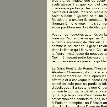
plus grande impiété que de vouloi
scélératesse ? et quel complot plu
intéressé à prolonger les jours pou
Saints du Paradis, mais on n'en a pas
Saint à Saint ? Qu'était-ce qu'un 
Messieurs-là avaient-ils combattu l'h
l'humanité : je le veux ; mais ce n'es
éloge par Monsieur Joly de Fleury 
Veut-on de nouvelles autorités en
l'une sur l'autre. J'ai vu quinze 
autrefois au-devant de l'Ancien (13
comme le bouclier de l'Église : ils
dans l'alliance qu'il fit avec le Ciel
la figure mystérieuse du nouveau pat
Ciel, ménageant notre faiblesse, a
reconnaissance les présents qu'il fa
Le Saint Pontife de Rome, l'Illustr
Abraham Chaumeix ; il a lu à livre ou
les événements de Paris. Après les e
affermie et a convoqué le sacré Col
animé de zèle pour sa partie, a fait 
diaboliques ; il a soutenu que Chaum
comme le jour par le détail de la con
qui a reçu le pouvoir d'enchaîner le
satisfaction des bonnets rouges, la 
à Paris en triomphe : un Récollet am
dans l'église de Notre-Dame de Pari