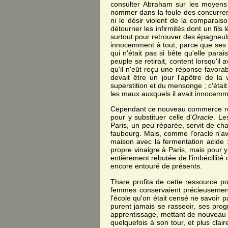
consulter Abraham sur les moyens 
nommer dans la foule des concurrents
ni le désir violent de la comparaison
détourner les infirmités dont un fils
surtout pour retrouver des épagneuls
innocemment à tout, parce que ses ré
qui n'était pas si bête qu'elle parais
peuple se retirait, content lorsqu'il
qu'il n'eût reçu une réponse favorab
devait être un jour l'apôtre de la
superstition et du mensonge ; c'était
les maux auxquels il avait innocemm
Cependant ce nouveau commerce rendai
pour y substituer celle d'
Oracle
. Le
Paris, un peu réparée, servit de ch
faubourg. Mais, comme l'oracle n'av
maison avec la fermentation acide :
propre vinaigre à Paris, mais pour y
entièrement rebutée de l'imbécillité d
encore entouré de présents.
Thare profita de cette ressource po
femmes conservaient précieusement
l'école qu'on était censé ne savoir 
purent jamais se rasseoir, ses progr
apprentissage, mettant de nouveau 
quelquefois à son tour, et plus clair