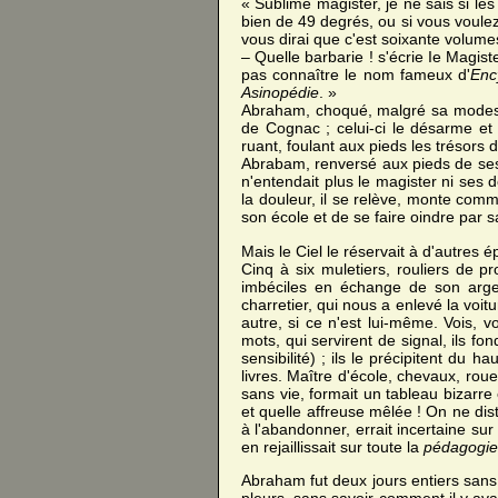
« Sublime magister, je ne sais si le
bien de 49 degrés, ou si vous voulez
vous dirai que c'est soixante volume
– Quelle barbarie ! s'écrie Ie Magist
pas connaître le nom fameux d'
Enc
Asinopédie
. »
Abraham, choqué, malgré sa modes
de Cognac ; celui-ci le désarme et
ruant, foulant aux pieds les trésors 
Abrabam, renversé aux pieds de ses ha
n'entendait plus le magister ni ses
la douleur, il se relève, monte comm
son école et de se faire oindre par
Mais le Ciel le réservait à d'autres é
Cinq à six muletiers, rouliers de p
imbéciles en échange de son argen
charretier, qui nous a enlevé la voit
autre, si ce n'est lui-même. Vois, 
mots, qui servirent de signal, ils f
sensibilité) ; ils le précipitent du 
livres. Maître d'école, chevaux, rou
sans vie, formait un tableau bizarre
et quelle affreuse mêlée ! On ne dis
à l'abandonner, errait incertaine sur
en rejaillissait sur toute la
pédagogie
Abraham fut deux jours entiers sans 
pleurs, sans savoir comment il y avai