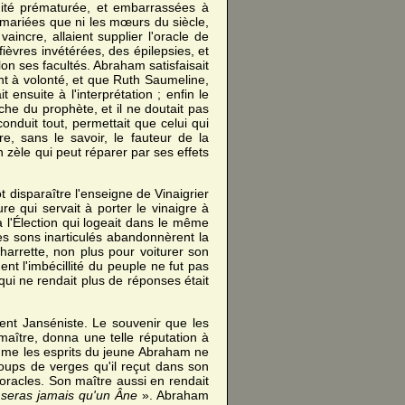
dité prématurée, et embarrassées à
s mariées que ni les mœurs du siècle,
vaincre, allaient supplier l'oracle de
fièvres invétérées, des épilepsies, et
on ses facultés. Abraham satisfaisait
ent à volonté, et que Ruth Saumeline,
t ensuite à l'interprétation ; enfin le
uche du prophète, et il ne doutait pas
onduit tout, permettait que celui qui
e, sans le savoir, le fauteur de la
n zèle qui peut réparer par ses effets
 disparaître l'enseigne de Vinaigrier
re qui servait à porter le vinaigre à
 l'Élection qui logeait dans le même
es sons inarticulés abandonnèrent la
harrette, non plus pour voiturer son
nt l'imbécillité du peuple ne fut pas
d qui ne rendait plus de réponses était
ment Janséniste. Le souvenir que les
ître, donna une telle réputation à
comme les esprits du jeune Abraham ne
 coups de verges qu'il reçut dans son
racles. Son maître aussi en rendait
 seras jamais qu'un Âne
». Abraham