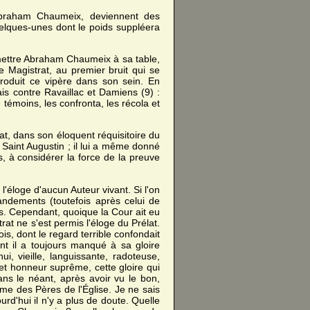
'Abraham Chaumeix, deviennent des
uelques-unes dont le poids suppléera
admettre Abraham Chaumeix à sa table,
e Magistrat, au premier bruit qui se
ntroduit ce vipère dans son sein. En
is contre Ravaillac et Damiens (9) :
témoins, les confronta, les récola et
t, dans son éloquent réquisitoire du
 Saint Augustin ; il lui a même donné
, à considérer la force de la preuve
l'éloge d'aucun Auteur vivant. Si l'on
Mandements (toutefois après celui de
s. Cependant, quoique la Cour ait eu
at ne s'est permis l'éloge du Prélat.
is, dont le regard terrible confondait
ant il a toujours manqué à sa gloire
, vieille, languissante, radoteuse,
et honneur suprême, cette gloire qui
ns le néant, après avoir vu le bon,
e des Pères de l'Église. Je ne sais
rd'hui il n'y a plus de doute. Quelle