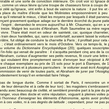
rable et une sorte de conviction intérieure. On croit voir ici Ignace d
 comme un vieux lièvre qu'une troupe de chasseurs force à coups de fou
i zélé qu'Ignace, vint enfin à bout de vaincre la nature : il put lire 
la place du maître d'école que les Molinistes empoisonnèrent à pe
 qu'il retenait le mieux, c'était les moyens par lesquels il était parvenu à
onçant gravement quelque adage sur le derrière écorché du jeune patient
nt l'esprit ; demandez-Ie encore aujourd'hui à Mr. Chaumeix, qui en a 
 treize. Malgré les succès d'Abraham, Ruth Saumeline sa mère regrett
vivre. Thare était mort en odeur de sainteté, car, quoique charretier
en train deux haridelles, qui, sans ce confortatif, auraient laissé la voi
âtre, fut obligé de conduire la charrette à Paris ; il profitait pour ce
s ; c'était ordinairement vers le mois d'Octobre. Vers ce temps-là, le
eau volume du
Dictionnaire Encyclopédique
(20); quelques souscripte
'in-folio qui venait de paraître : il s'acquitta pendant cinq ans de la c
aham, curieux d'augmenter ses petits revenus, fit courir une lettre circ
qui voulaient être promptement servis d'envoyer leur
récipissé
à Ah
re chaque exemplaire au prix de 15 sols pour le port à Étampes, de 
ques Libraires et à plusieurs parricuIiers : le voiturier avait écrit
Assiglop
Commission de venir de toutes parts, et Abraham de jurer par l'
Assiglo
destement lorsqu'il en entendait faire l'éloge.
pas de longue durée. Comme il sortait de Paris, il rencontre un m
de Ieur démarche et à celle de leur ton) ; les magisters s'embrassent 
t rendu avec beaucoup de civilité, et semblent prendre part à la joie du
ranger, vous êtes docte et votre réputation, voguant à pleines voiles pa
'ai l'honneur d'enseigner les éléments d'Astronomie, après avoir profe
ien à ces
voiles
, ni à ces
degrés de latitude
; cependant, pour ne pas par