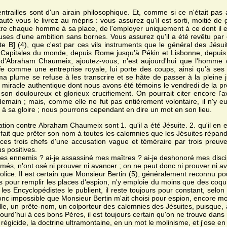
entrailles sont d'un airain philosophique. Et, comme si ce n'était pas
té vous le livrez au mépris : vous assurez qu'il est sorti, moitié de 
tre chaque homme à sa place, de l'employer uniquement à ce dont il es
ses d'une ambition sans bornes. Vous assurez qu'il a été revêtu par 
e B] (4), que c'est par ces vils instruments que le général des Jésui
 Capitales du monde, depuis Rome jusqu'à Pékin et Lisbonne, depui
d'Abraham Chaumeix, ajoutez-vous, n'est aujourd'hui que l'homme de
ie
comme une entreprise royale, lui porte des coups, ainsi qu'à ses 
a plume se refuse à les transcrire et se hâte de passer à la pleine j
un miracle authentique dont nous avons été témoins le vendredi de la 
e son douloureux et glorieux crucifiement. On pourrait citer encore l'a
demain ; mais, comme elle ne fut pas entièrement volontaire, il n'y eu
à sa gloire ; nous pourrons cependant en dire un mot en son lieu.
tion contre Abraham Chaumeix sont 1. qu'il a été Jésuite. 2. qu'il en es
ne fait que prêter son nom à toutes les calomnies que les Jésuites répan
s trois chefs d'une accusation vague et téméraire par trois preuv
us positives.
 mes ennemis ? ai-je assassiné mes maîtres ? ai-je deshonoré mes disc
imés, n'ont osé ni prouver ni avancer ; on ne peut donc ni prouver ni av
Police. Il est certain que Monsieur Bertin (5), généralement reconnu p
s pour remplir les places d'espion, n'y emploie du moins que des coquin
les Encyclopédistes le publient, il reste toujours pour constant, selo
onc impossible que Monsieur Bertin m'ait choisi pour espion, encore mo
le, un prête-nom, un colporteur des calomnies des Jésuites, puisque,
ourd'hui à ces bons Pères, il est toujours certain qu'on ne trouve dan
 régicide, la doctrine ultramontaine, en un mot le molinisme, et j'ose e