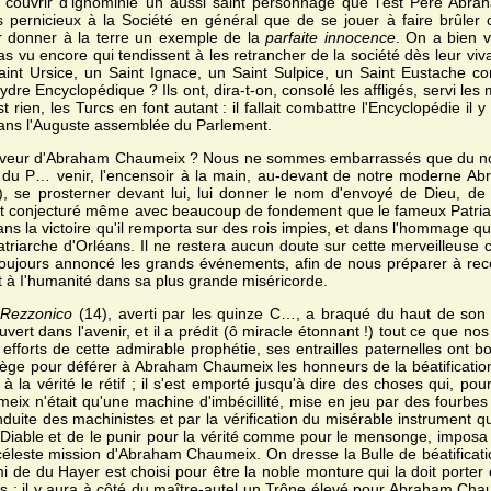
r couvrir d'ignominie un aussi saint personnage que l'est Père Abr
s pernicieux à la Société en général que de se jouer à faire brûler 
r donner à la terre un exemple de la
parfaite innocence
. On a bien 
 vu encore qui tendissent à les retrancher de la société dès leur vivan
Saint Ursice, un Saint Ignace, un Saint Sulpice, un Saint Eustache
ydre Encyclopédique ? Ils ont, dira-t-on, consolé les affligés, servi le
t rien, les Turcs en font autant : il fallait combattre l'Encyclopédie il y
dans l'Auguste assemblée du Parlement.
 faveur d'Abraham Chaumeix ? Nous ne sommes embarrassés que du no
C… du P… venir, l'encensoir à la main, au-devant de notre moderne A
), se prosterner devant lui, lui donner le nom d'envoyé de Dieu, de
 ont conjecturé même avec beaucoup de fondement que le fameux Patriar
, dans la victoire qu'il remporta sur des rois impies, et dans l'hommage qu
riarche d'Orléans. Il ne restera aucun doute sur cette merveilleuse con
 toujours annoncé les grands événements, afin de nous préparer à rec
it à I'humanité dans sa plus grande miséricorde.
e
Rezzonico
(14), averti par les quinze C…, a braqué du haut de son 
vert dans l'avenir, et il a prédit (ô miracle étonnant !) tout ce que nos 
fforts de cette admirable prophétie, ses entrailles paternelles ont bo
lège pour déférer à Abraham Chaumeix les honneurs de la béatification
à la vérité le rétif ; il s'est emporté jusqu'à dire des choses qui, po
eix n'était qu'une machine d'imbécillité, mise en jeu par des fourbes et
duite des machinistes et par la vérification du misérable instrument qu
 Diable et de le punir pour la vérité comme pour le mensonge, imposa 
céleste mission d'Abraham Chaumeix. On dresse la Bulle de béatificatio
i de du Hayer est choisi pour être la noble monture qui la doit porter
s ; il y aura à côté du maître-autel un Trône élevé pour Abraham Chaum