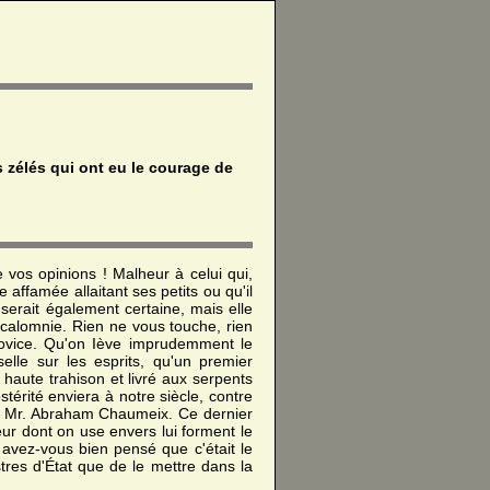
 zélés qui ont eu le courage de
 vos opinions ! Malheur à celui qui,
e affamée allaitant ses petits ou qu'il
serait également certaine, mais elle
a calomnie. Rien ne vous touche, rien
 novice. Qu'on Iève imprudemment le
elle sur les esprits, qu'un premier
 haute trahison et livré aux serpents
térité enviera à notre siècle, contre
cent Mr. Abraham Chaumeix. Ce dernier
eur dont on use envers lui forment le
! avez-vous bien pensé que c'était le
stres d'État que de le mettre dans la