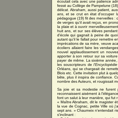
écoutait cela avec une patience admi
fessé au Collège de Pampelune (18),
délicat. Abraham, aussi patient, auss
ans, et se crut en état d'occuper 
pédagogue (19) fit des merveilles : ce
de verges qu'il avait reçus, en pron
la plaie et à ouvrir merveilleuseme
huit ans, et sur ses élèves pendant
d'école qui gagnait à peine de quoi 
autant qu'il le fallait pour remettre 
imprécations de sa mère, veuve acari
écoliers allaient faire les vendange
nouvel applaudissement un nouv
apporter à son retour sur sa voiture l
payer de même. La sixième année, Abr
les souscripteurs de
l'Encyclopédie
Orléans, qui se chargeait de remett
Blois etc. Cette invitation plut à quel
bête, plus il inspira de confiance. 
nombre des Auteurs, et rougissait mo
Sa joie et sa modestie ne furent 
reconnaissent aisément à l'élégance 
font un salut à leur manière, qui fu
« Maître Abraham, dit le magister ét
la vue de Cognac, petite Ville où j
sept ans. » Chaumeix n'entendait r
s'inclinant :