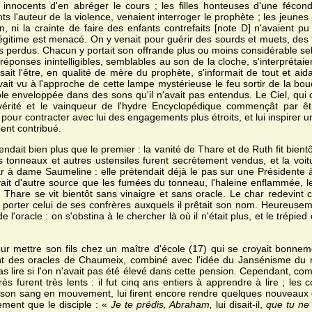
innocents d'en abréger le cours ; les filles honteuses d'une fécon
 l'auteur de la violence, venaient interroger le prophète ; les jeune
, ni la crainte de faire des enfants contrefaits [note D] n'avaient pu 
 légitime est menacé. On y venait pour guérir des sourds et muets, des 
 perdus. Chacun y portait son offrande plus ou moins considérable sel
ponses inintelligibles, semblables au son de la cloche, s'interprétai
sait l'être, en qualité de mère du prophète, s'informait de tout et aidai
 avait vu à l'approche de cette lampe mystérieuse le feu sortir de la bo
le enveloppée dans des sons qu'il n'avait pas entendus. Le Ciel, qui c
 vérité et le vainqueur de l'hydre Encyclopédique commençât par êtr
 pour contracter avec lui des engagements plus étroits, et lui inspirer u
ent contribué.
t bien plus que le premier : la vanité de Thare et de Ruth fit bientôt
s tonneaux et autres ustensiles furent secrètement vendus, et la voitu
ar à dame Saumeline : elle prétendait déjà le pas sur une Présidente à
ait d'autre source que les fumées du tonneau, l'haleine enflammée, l
 Thare se vit bientôt sans vinaigre et sans oracle. Le char redevint c
 porter celui de ses confrères auxquels il prêtait son nom. Heureuseme
e l'oracle : on s'obstina à le chercher là où il n'était plus, et le trépie
ur mettre son fils chez un maître d'école (17) qui se croyait bonne
 des oracles de Chaumeix, combiné avec l'idée du Jansénisme du ma
pas lire si l'on n'avait pas été élevé dans cette pension. Cependant, 
ès furent très lents : il fut cinq ans entiers à apprendre à lire ; les
son sang en mouvement, lui firent encore rendre quelques nouveaux o
ement que le disciple : «
Je te prédis, Abraham,
lui disait-il,
que tu ne