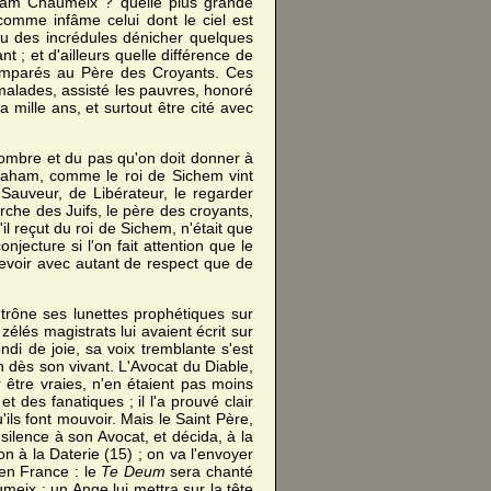
aham Chaumeix ? quelle plus grande
comme infâme celui dont le ciel est
vu des incrédules dénicher quelques
t ; et d'ailleurs quelle différence de
 comparés au Père des Croyants. Ces
s malades, assisté les pauvres, honoré
 a mille ans, et surtout être cité avec
mbre et du pas qu'on doit donner à
braham, comme le roi de Sichem vint
 Sauveur, de Libérateur, le regarder
che des Juifs, le père des croyants,
'il reçut du roi de Sichem, n'était que
jecture si l'on fait attention que le
evoir avec autant de respect que de
trône ses lunettes prophétiques sur
zélés magistrats lui avaient écrit sur
ndi de joie, sa voix tremblante s'est
 dès son vivant. L'Avocat du Diable,
ur être vraies, n'en étaient pas moins
 des fanatiques ; il l'a prouvé clair
'ils font mouvoir. Mais le Saint Père,
silence à son Avocat, et décida, à la
n à la Daterie (15) ; on va l'envoyer
 en France : le
Te Deum
sera chanté
eix ; un Ange lui mettra sur la tête