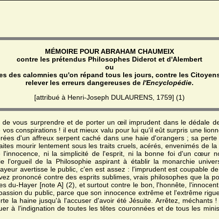
MÉMOIRE POUR ABRAHAM CHAUMEIX
contre les prétendus Philosophes Diderot et d'Alembert
ou
ues des calomnies qu'on répand tous les jours, contre les Citoyens
relever les erreurs dangereuses de
l'Encyclopédie
.
[attribué à Henri-Joseph DULAURENS, 1759] (1)
 de vous surprendre et de porter un œil imprudent dans le dédale de
vos conspirations ! il eut mieux valu pour lui qu'il eût surpris une lionn
dorées d'un affreux serpent caché dans une haie d'orangers ; sa perte 
aites mourir lentement sous les traits cruels, acérés, envenimés de l
l'innocence, ni la simplicité de l'esprit, ni la bonne foi d'un cœur
l'orgueil de la Philosophie aspirant à établir la monarchie univers
yeur avertisse le public, c'en est assez : l'imprudent est coupable de
 avez prononcé contre des esprits sublimes, vrais philosophes que la pos
les du-Hayer [note A] (2), et surtout contre le bon, l'honnête, l'inno
mpassion du public, parce que son innocence extrême et l'extrême rigu
rte la haine jusqu'à l'accuser d'avoir été Jésuite. Arrêtez, méchants 
er à l'indignation de toutes les têtes couronnées et de tous les mini