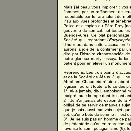
Mais j'ai beau vous implorer : vos 
flammes, par un raffinement de cruau
redoutable par le rare talent de met
insu aux vues profondes et ténébreu
Police et d'espion du Père Frey [not
gouverne de son cabinet toutes les
Buenos-Aires. Ce plat personnage 
Société qui, regardant
l'Encyclopéd
d'horreurs dans cette accusation ! m
aurons la joie de la confirmer par 
dire par l'histoire circonstanciée d
notre glorieux martyr essuya le len
patient pour en élever un monument 
Reprenons. Les trois points d'accusa
et de la Société de Jésus. 3. qu'il 
Abraham Chaumeix réfute d'abord ce
logicien, auront toute la force des pl
1°. Ai-je jamais, dit-il, empoisonné
malgré toute la rage dont ils sont an
2°. Je n'ai jamais été espion de la 
obligé de se servir de mauvais sujet
que je sois aussi mauvais sujet que 
sot, qu'une bête de somme ; il est d
3°. Je ne suis pas un homme de pail
de pédanterie qu'on en reproche auj
favorise le semi-pélagianisme (6), le