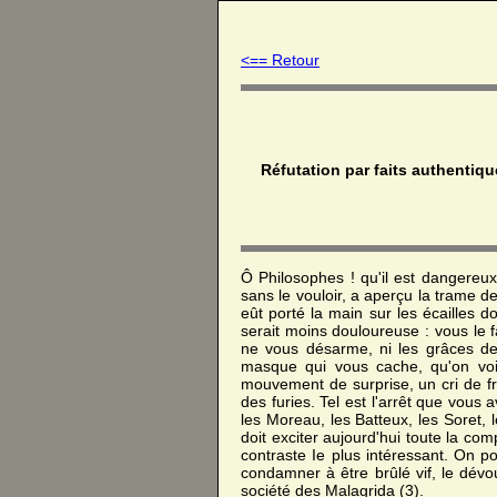
<== Retour
Réfutation par faits authentiq
Ô Philosophes ! qu'il est dangereux
sans le vouloir, a aperçu la trame de 
eût porté la main sur les écailles 
serait moins douloureuse : vous le f
ne vous désarme, ni les grâces de 
masque qui vous cache, qu'on voie 
mouvement de surprise, un cri de fra
des furies. Tel est l'arrêt que vous
les Moreau, les Batteux, les Soret, 
doit exciter aujourd'hui toute la co
contraste Ie plus intéressant. On po
condamner à être brûlé vif, le dévou
société des Malagrida (3).