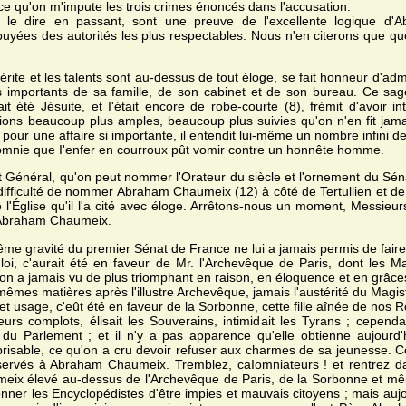
ce qu'on m'impute les trois crimes énoncés dans l'accusation.
 le dire en passant, sont une preuve de l'excellente logique d
puyées des autorités les plus respectables. Nous n'en citerons que q
mérite et les talents sont au-dessus de tout éloge, se fait honneur d'
lus importants de sa famille, de son cabinet et de son bureau. Ce sag
été Jésuite, et I'était encore de robe-courte (8), frémit d'avoir i
ations beaucoup plus amples, beaucoup plus suivies qu'on n'en fit jama
our une affaire si importante, il entendit lui-même un nombre infini de 
calomnie que I'enfer en courroux pût vomir contre un honnête homme.
t Général, qu'on peut nommer l'Orateur du siècle et l'ornement du Séna
t difficulté de nommer Abraham Chaumeix (12) à côté de Tertullien et de
l'Église qu'il l'a cité avec éloge. Arrêtons-nous un moment, Messieurs
d'Abraham Chaumeix.
rême gravité du premier Sénat de France ne lui a jamais permis de faire 
loi, c'aurait été en faveur de Mr. l'Archevêque de Paris, dont les 
'on a jamais vu de plus triomphant en raison, en éloquence et en grâce
mes matières après l'illustre Archevêque, jamais l'austérité du Magistr
cet usage, c'eût été en faveur de la Sorbonne, cette fille aînée de nos Ro
urs complots, élisait les Souverains, intimidait les Tyrans ; cepend
u Parlement ; et il n'y a pas apparence qu'elle obtienne aujourd'hui
risable, ce qu'on a cru devoir refuser aux charmes de sa jeunesse. C
servés à Abraham Chaumeix. Tremblez, caIomniateurs ! et rentrez da
meix élevé au-dessus de l'Archevêque de Paris, de la Sorbonne et mêm
onner les Encyclopédistes d'être impies et mauvais citoyens ; mais aujou