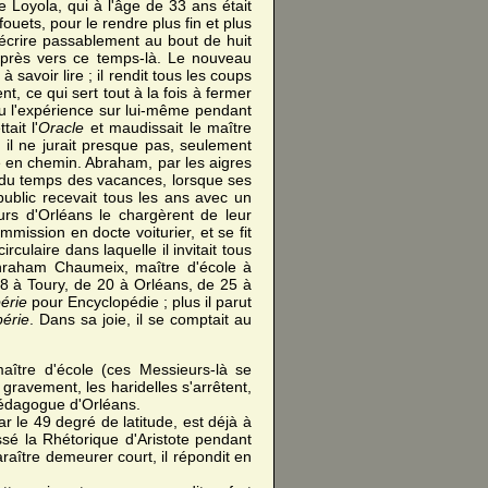
e Loyola, qui à l'âge de 33 ans était
ets, pour le rendre plus fin et plus
et écrire passablement au bout de huit
u près vers ce temps-là. Le nouveau
 savoir lire ; il rendit tous les coups
, ce qui sert tout à la fois à fermer
vu l'expérience sur lui-même pendant
ait l'
Oracle
et maudissait le maître
, il ne jurait presque pas, seulement
ture en chemin. Abraham, par les aigres
la du temps des vacances, lorsque ses
 public recevait tous les ans avec un
urs d'Orléans le chargèrent de leur
ommission en docte voiturier, et se fit
ulaire dans laquelle il invitait tous
raham Chaumeix, maître d'école à
18 à Toury, de 20 à Orléans, de 25 à
érie
pour Encyclopédie ; plus il parut
périe
. Dans sa joie, il se comptait au
aître d'école (ces Messieurs-là se
gravement, les haridelles s'arrêtent,
 pédagogue d'Orléans.
r le 49 degré de latitude, est déjà à
ssé la Rhétorique d'Aristote pendant
aître demeurer court, il répondit en