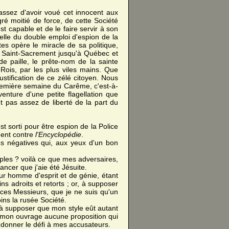
 assez d'avoir voué cet innocent aux
gré moitié de force, de cette Société
t capable et de le faire servir à son
elle du double emploi d'espion de la
tes opère le miracle de sa politique,
s Saint-Sacrement jusqu'à Québec et
 paille, le prête-nom de la sainte
Rois, par les plus viles mains. Que
ustification de ce zélé citoyen. Nous
première semaine du Carême, c'est-à-
venture d'une petite flagellation que
t pas assez de liberté de la part du
t sorti pour être espion de la Police
dent contre
l'Encyclopédie
.
es négatives qui, aux yeux d'un bon
iples ? voilà ce que mes adversaires,
ancer que j'aie été Jésuite.
our homme d'esprit et de génie, étant
s adroits et retorts ; or, à supposer
n ces Messieurs, que je ne suis qu'un
ins la rusée Société.
 à supposer que mon style eût autant
s mon ouvrage aucune proposition qui
n donner le défi à mes accusateurs.