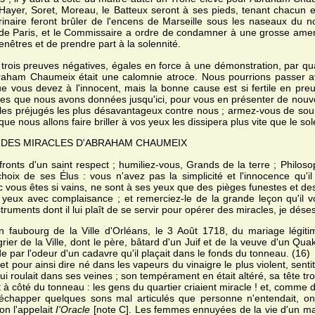
 Hayer, Soret, Moreau, le Batteux seront à ses pieds, tenant chacu
inaire feront brûler de l'encens de Marseille sous les naseaux du nou
es de Paris, et le Commissaire a ordre de condamner à une grosse ame
 fenêtres et de prendre part à la solennité.
rois preuves négatives, égales en force à une démonstration, par qua
braham Chaumeix était une calomnie atroce. Nous pourrions passer 
que vous devez à l'innocent, mais la bonne cause est si fertile en p
es que nous avons données jusqu'ici, pour vous en présenter de nouve
e, les préjugés les plus désavantageux contre nous ; armez-vous de so
 que nous allons faire briller à vos yeux les dissipera plus vite que le so
ET DES MIRACLES D'ABRAHAM CHAUMEIX
 fronts d'un saint respect ; humiliez-vous, Grands de la terre ; Phil
hoix de ses Élus : vous n'avez pas la simplicité et l'innocence qu'
nc vous êtes si vains, ne sont à ses yeux que des pièges funestes et de
s yeux avec complaisance ; et remerciez-le de la grande leçon qu'il 
nstruments dont il lui plaît de se servir pour opérer des miracles, je dés
faubourg de la Ville d'Orléans, le 3 Août 1718, du mariage légit
ier de la Ville, dont le père, bâtard d'un Juif et de la veuve d'un Quak
e par l'odeur d'un cadavre qu'il plaçait dans le fonds du tonneau. (16)
pour ainsi dire né dans les vapeurs du vinaigre le plus violent, sent
ui roulait dans ses veines ; son tempérament en était altéré, sa tête t
it à côté du tonneau : les gens du quartier criaient miracle ! et, comme
échapper quelques sons mal articulés que personne n'entendait, on 
on l'appelait
I'Oracle
[note C]. Les femmes ennuyées de la vie d'un mari