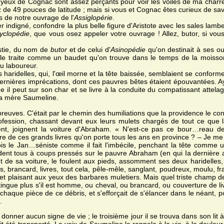
s yeux de Cognac sont assez perçants pour voir les voiles de ma charre
 de 49 pouces de latitude ; mais si vous et Cognac êtes curieux de savoi
s de notre ouvrage de l'
Assiglopérie
.
er indigné, confondre la plus belle figure d'Aristote avec les sales lamb
yclopédie
, que vous osez appeler votre ouvrage ! Allez, butor, si vou
tie, du nom de
butor
et de celui d'
Asinopédie
qu'on destinait à ses ou
 le traite comme un baudet qu'on trouve dans le temps de la moisson
du laboureur.
ridelles, qui, l'œil morne et la tête baissée, semblaient se conformer 
 dernières imprécations, dont ces pauvres bêtes étaient épouvantées. 
e il peut sur son char et se livre à la conduite du compatissant attel
 sa mère Saumeline.
preuves. C'était par le chemin des humiliations que la providence le cond
rofession, chassant devant eux leurs mulets chargés de tout ce que 
t, joignent la voiture d'Abraham. « N'est-ce pas ce bour…reau de 
ure de ces grands livres qu'on porte tous les ans en province ? – Je me
vois le Jan…séniste comme il fait l'imbécile, penchant la tête comme u
ondent tous à coups pressés sur le pauvre Abraham (en qui Ia dernière a
haut de sa voiture, le foulent aux pieds, assomment ses deux haridelles,
es, brancard, livres, tout cela, pêle-mêle, sanglant, poudreux, moulu
 et plaisant aux yeux des barbares muletiers. Mais quel triste champ de
tingue plus s'il est homme, ou cheval, ou brancard, ou couverture de liv
 chaque pièce de ce débris, et s'efforçait de s'élancer dans le néant, p
.
donner aucun signe de vie ; le troisième jour il se trouva dans son lit 
t été transporté. La voix de Saumeline le rappela à la vie, à la douleu