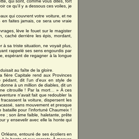
tte, qui sont, comme vous dites, fort
r ce qu'il y a dessous ces voiles, je
eaux qui couvrent votre voiture, et ne
s en faites jamais, ce sera une vraie
vrages, lève le fouet sur le magister
, caché derrière les épis, mordant,
à sa triste situation, ne voyait plus,
Ayant rappelé ses sens engourdis par
age, espérant de regagner à la longue
uisait au faîte de la gloire.
la fière Capitale rend aux Provinces
pédant, dit l'un d'eux en style de
 donne à un million de diables, dit un
ne citrouille ! Par la mort… » À ces
venture n'avait fait que redoubler la
 fracassent la voiture, dispersent les
, fracassé, sans mouvement et presque
 bataille pour l'infortuné Chaumeix !
re ; son âme faible, haletante, prête
our y ensevelir avec elle la honte qui
à Orléans, entouré de ses écoliers en
r, à la honte et aux regrets. À mesure