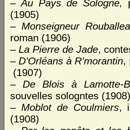
– Au Pays de Sologne,
p
(1905)
– Monseigneur Rouballe
roman (1906)
– La Pierre de Jade
, conte
– D'Orléans à R'morantin
,
(1907)
– De Blois à Lamotte-B
souvelles sologntes (1908
– Moblot de Coulmiers
, 
(1908)