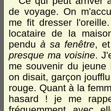
Ce qui peut arriver 
de voyage. On m'accue
me fit dresser l'oreil
locataire de la maiso
pendu
à sa fenêtre
, e
presque ma voisine
. J
me souvenir du jeun
on disait, garçon jouffl
rouge. Quant à la fem
hasard ! je me rappel
fréquemment avec elle