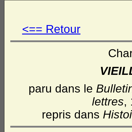
<== Retour
Char
VIEIL
paru dans le
Bullet
lettres
,
repris dans
Histo