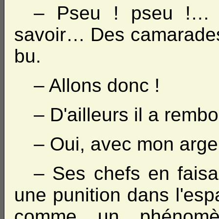
– Pseu ! pseu !… a
savoir… Des camarades l
bu.
– Allons donc !
– D'ailleurs il a remb
– Oui, avec mon arge
– Ses chefs en faisa
une punition dans l'esp
comme un phénomèn