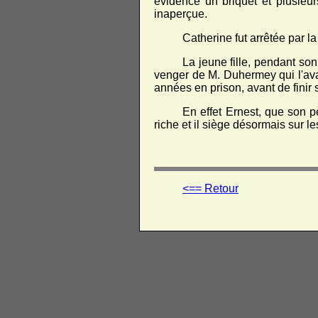
évidence un briquet et plusieur
inaperçue.
Catherine fut arrêtée par la
La jeune fille, pendant son
venger de M. Duhermey qui l'ava
années en prison, avant de fini
En effet Ernest, que son pè
riche et il siège désormais sur 
<== Retour