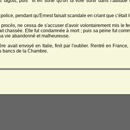
s fagots, puis fit en sorte qu'on la voie sortir dans l'attitud
 police, pendant qu'Ernest faisait scandale en criant que c'était lu
 procès, ne cessa de s'accuser d'avoir volontairement mis le feu
it chassée. Elle fut condamnée à mort ; puis sa peine fut comm
r sa vie abandonné et malheureuse.
re avait envoyé en Italie, finit par l'oublier. Rentré en Franc
les bancs de la Chambre.