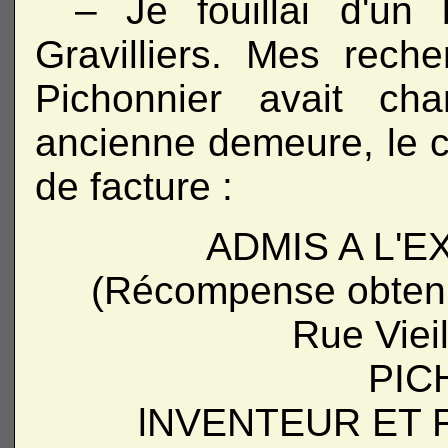
– Je fouillai d'un
Gravilliers. Mes reche
Pichonnier avait ch
ancienne demeure, le c
de facture :
ADMIS A L'E
(Récompense obtenu
Rue Viei
PIC
lNVENTEUR ET 