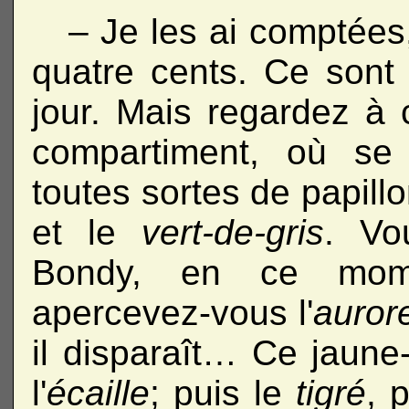
– Je les ai comptées,
quatre cents. Ce sont
jour. Mais regardez à c
compartiment, où se 
toutes sortes de papillon
et le
vert-de-gris
. Vo
Bondy, en ce mom
apercevez-vous l'
auror
il disparaît… Ce jaune-
l'
écaille
; puis le
tigré
, 