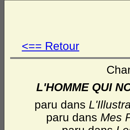
<== Retour
Char
L'HOMME QUI N
paru dans
L'Illustr
paru dans
Mes P