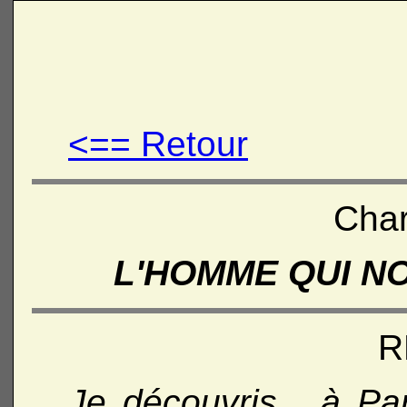
<== Retour
Char
L'HOMME QUI N
R
Je découvris, à Par